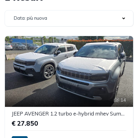
Data: più nuova
14
JEEP AVENGER 1.2 turbo e-hybrid mhev Summit fwd 110cv edct6
€ 27.850