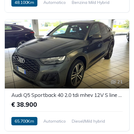
48.100Km
Automatico
Benzina Mild Hybrid
21
Audi Q5 Sportback 40 2.0 tdi mhev 12V S line Plus quattro s-tronic
€ 38.900
65.700Km
Automatico
Diesel/Mild hybrid