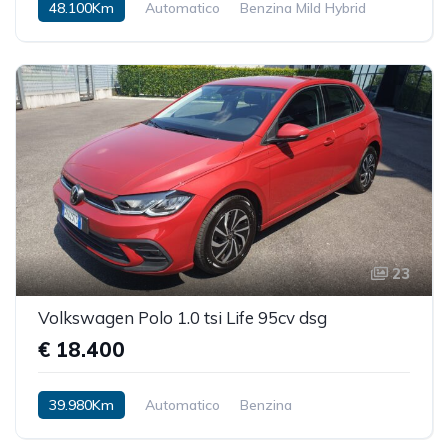
48.100Km
Automatico
Benzina Mild Hybrid
23
Volkswagen Polo 1.0 tsi Life 95cv dsg
€ 18.400
39.980Km
Automatico
Benzina