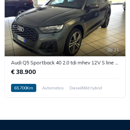
21
Audi Q5 Sportback 40 2.0 tdi mhev 12V S line Plus quattro s-tronic
€ 38.900
65.700Km
Automatico
Diesel/Mild hybrid