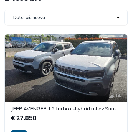
Data: più nuova
14
JEEP AVENGER 1.2 turbo e-hybrid mhev Summit fwd 110cv edct6
€ 27.850