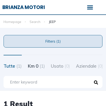
BRIANZA MOTORI
Vetrina usato
Homepage
Search
JEEP
Filters (1)
Tutte
(1)
Km 0
(1)
Usato
(0)
Aziendale
(0)
1 Result